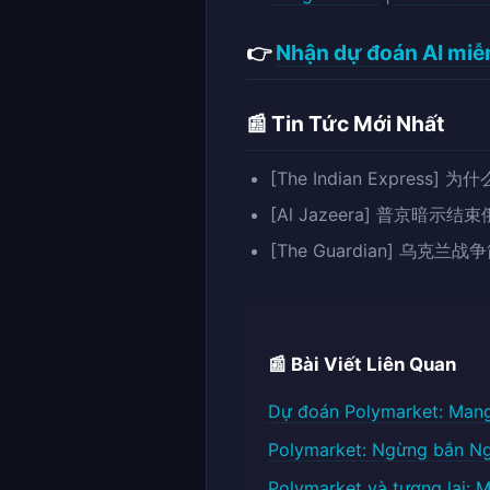
👉
Nhận dự đoán AI miễn
📰 Tin Tức Mới Nhất
[The Indian Expr
[Al Jazeera] 普京
[The Guardian] 
📰 Bài Viết Liên Quan
Dự đoán Polymarket: Mang
Polymarket: Ngừng bắn Ng
Polymarket và tương lai: 