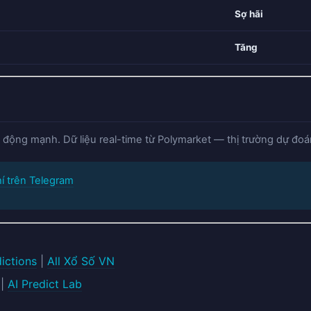
Sợ hãi
Tăng
 động mạnh. Dữ liệu real-time từ Polymarket — thị trường dự đoán 
í trên Telegram
ictions
|
All Xổ Số VN
|
AI Predict Lab