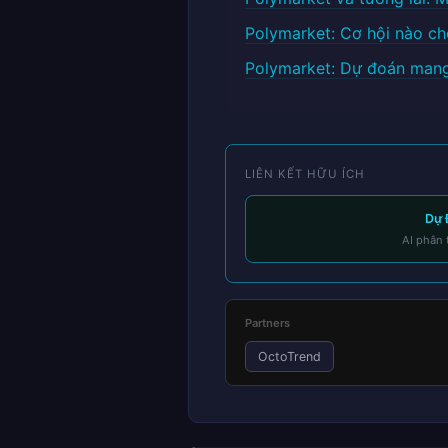
Polymarket: Cơ hội nào c
Polymarket: Dự đoán mang
LIÊN KẾT HỮU ÍCH
Dự 
AI phân 
Partners
OctoTrend