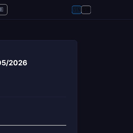
🇻🇳
🇬🇧
🇧
/05/2026