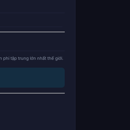
phi tập trung lớn nhất thế giới.