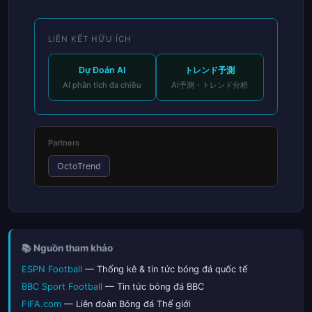
LIÊN KẾT HỮU ÍCH
Dự Đoán AI
トレンド予測
AI phân tích đa chiều
AI予測・トレンド分析
Partners
OctoTrend
📚 Nguồn tham khảo
ESPN Football
— Thống kê & tin tức bóng đá quốc tế
BBC Sport Football
— Tin tức bóng đá BBC
FIFA.com
— Liên đoàn Bóng đá Thế giới