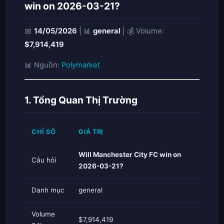
win on 2026-03-21?
📅
14/05/2026
| 📊
general
| 💰 Volume:
$7,914,419
📊 Nguồn:
Polymarket
1. Tổng Quan Thị Trường
CHỈ SỐ
GIÁ TRỊ
Will Manchester City FC win on
Câu hỏi
2026-03-21?
Danh mục
general
Volume
$7,914,419