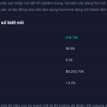
hoặc can thiệp nội tiết tố nghiêm trọng. Sự kiện này đang thu hút 
h sản và tác động của việc lạm dụng hormone đang trở thành tâm
số biết nói
GIÁ TRỊ
99.9%
0.1%
$8,205,706
+3.2%
 một tín hiệu cực kỳ mạnh mẽ từ thị trường dự đoán. Với volume g