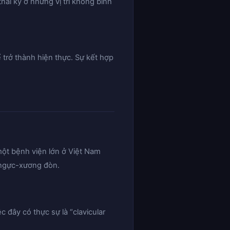
hai kỳ ở những vị trí không bình
 trở thành hiện thực. Sự kết hợp
một bệnh viện lớn ở Việt Nam
g ngực-xương đòn.
 đây có thực sự là “clavicular