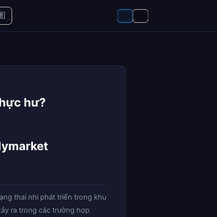
🇻🇳
🇬🇧
🇧
Thực hư?
olymarket
ạng thai nhi phát triển trong khu
xảy ra trong các trường hợp