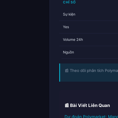
CHỈ SỐ
Sự kiện
Yes
Volume 24h
Nguồn
📰 Theo dõi phân tích Polymar
📰 Bài Viết Liên Quan
Dự đoán Polymarket: Mang