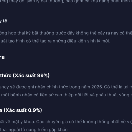
hững thay đổi sinh lý bất thường, bao gồm cả khả năng phát triển t
y tế
ường hợp thai kỳ bất thường trước đây không thể xảy ra nay có thể
huật tạo hình có thể tạo ra những điều kiện sinh lý mới.
ra
 thức (Xác suất 99%)
ancy sẽ được ghi nhận chính thức trong năm 2026. Có thể là tại 
ến một bệnh nhân có tiền sử can thiệp nội tiết và phẫu thuật vùn
oa (Xác suất 0.9%)
ãi về mặt y khoa. Các chuyên gia có thể không thống nhất về việc
thai ngoài tử cung hiếm gặp khác.