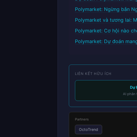
Polymarket: Ngừng bắn Ng
Polymarket và tương lai: 
Polymarket: Cơ hội nào c
Polymarket: Dự đoán mang
LIÊN KẾT HỮU ÍCH
Dự 
AI phân 
Partners
OctoTrend