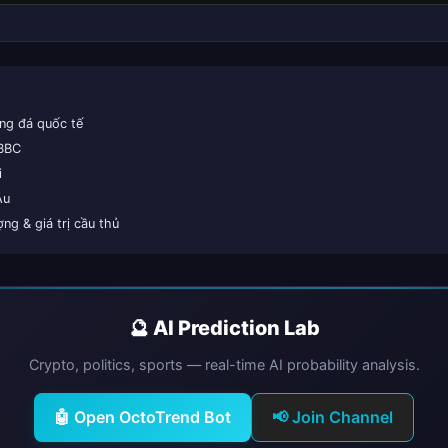
ng đá quốc tế
 BBC
i
Âu
g & giá trị cầu thủ
🔮 AI Prediction Lab
Crypto, politics, sports — real-time AI probability analysis.
🤖 Open OctoTrend Bot
📢 Join Channel