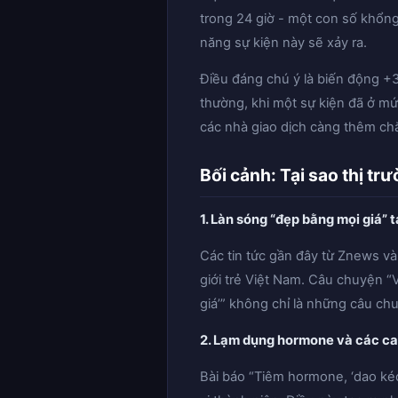
trong 24 giờ - một con số khổng
năng sự kiện này sẽ xảy ra.
Điều đáng chú ý là biến động +3
thường, khi một sự kiện đã ở m
các nhà giao dịch càng thêm ch
Bối cảnh: Tại sao thị tr
1. Làn sóng “đẹp bằng mọi giá” 
Các tin tức gần đây từ Znews v
giới trẻ Việt Nam. Câu chuyện “V
giá’” không chỉ là những câu ch
2. Lạm dụng hormone và các can
Bài báo “Tiêm hormone, ‘dao kéo