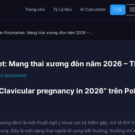
🇻🇳
Trang chủ
Tỷ Lệ Kèo
AI Calculator
🇬
n Polymarket: Mang thai xương đòn năm 2026 – …
t: Mang thai xương đòn năm 2026 – 
ch-polymarket
“Clavicular pregnancy in 2026” trên P
xương đòn) là một thuật ngữ y khoa cực kỳ hiếm gặp, mô tả tình tr
cung. Đây là một dạng thai ngoài tử cung bất thường, thường chỉ 