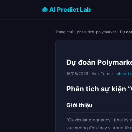
🐙 AI Predict Lab
Trang chủ
›
phan-tich-polymarket
›
Dự đoá
Dự đoán Polymarke
15/05/2026 · Alex Turner ·
phan-ti
Phân tích sự kiện 
Giới thiệu
“Clavicular pregnancy” (thai kỳ 
vực xương đòn thay vì trong tử 