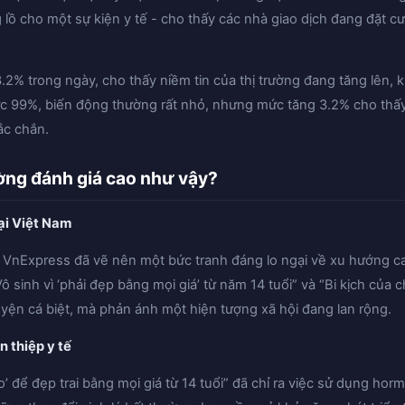
 lồ cho một sự kiện y tế - cho thấy các nhà giao dịch đang đặt c
.2% trong ngày, cho thấy niềm tin của thị trường đang tăng lên, 
ức 99%, biến động thường rất nhỏ, nhưng mức tăng 3.2% cho thấy
ắc chắn.
ường đánh giá cao như vậy?
tại Việt Nam
à VnExpress đã vẽ nên một bức tranh đáng lo ngại về xu hướng ca
ô sinh vì ‘phải đẹp bằng mọi giá’ từ năm 14 tuổi” và “Bi kịch của 
uyện cá biệt, mà phản ánh một hiện tượng xã hội đang lan rộng.
 thiệp y tế
’ để đẹp trai bằng mọi giá từ 14 tuổi” đã chỉ ra việc sử dụng ho