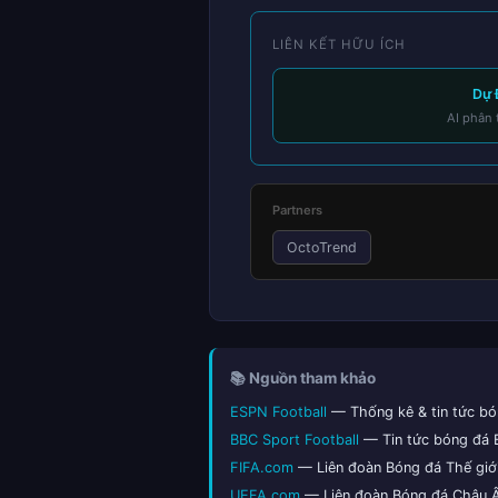
LIÊN KẾT HỮU ÍCH
Dự 
AI phân 
Partners
OctoTrend
📚 Nguồn tham khảo
ESPN Football
— Thống kê & tin tức bó
BBC Sport Football
— Tin tức bóng đá
FIFA.com
— Liên đoàn Bóng đá Thế giớ
UEFA.com
— Liên đoàn Bóng đá Châu 