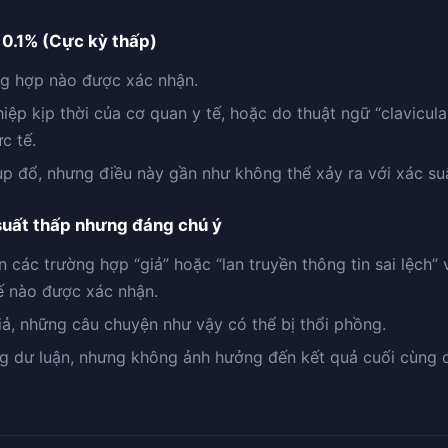
t 0.1% (Cực kỳ thấp)
ng hợp nào được xác nhận.
hiệp kịp thời của cơ quan y tế, hoặc do thuật ngữ “clavicula
c tế.
sụp đổ, nhưng điều này gần như không thể xảy ra với xác suấ
 suất thấp nhưng đáng chú ý
ện các trường hợp “giả” hoặc “lan truyền thông tin sai lệch
ế nào được xác nhận.
 giả, những câu chuyện như vậy có thể bị thổi phồng.
 dư luận, nhưng không ảnh hưởng đến kết quả cuối cùng c