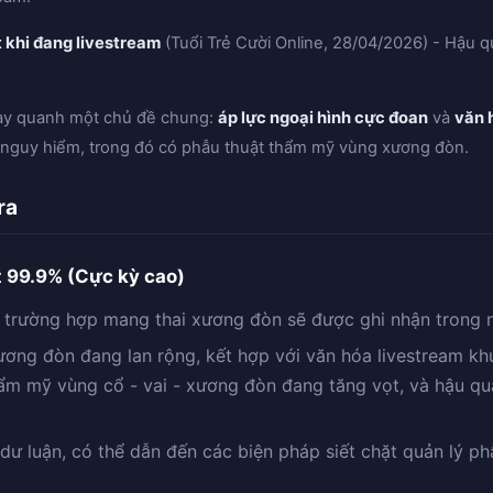
t khi đang livestream
(Tuổi Trẻ Cười Online, 28/04/2026) - Hậu q
oay quanh một chủ đề chung:
áp lực ngoại hình cực đoan
và
văn 
vi nguy hiểm, trong đó có phẫu thuật thẩm mỹ vùng xương đòn.
ra
ất 99.9% (Cực kỳ cao)
u trường hợp mang thai xương đòn sẽ được ghi nhận trong
xương đòn đang lan rộng, kết hợp với văn hóa livestream kh
ẩm mỹ vùng cổ - vai - xương đòn đang tăng vọt, và hậu qu
dư luận, có thể dẫn đến các biện pháp siết chặt quản lý p