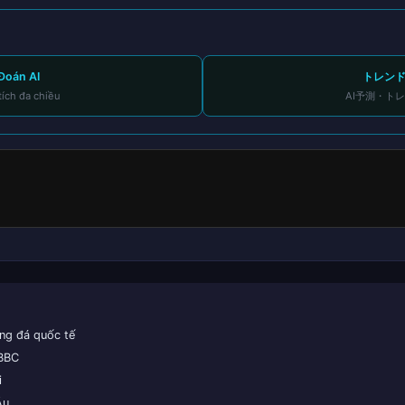
Đoán AI
トレン
tích đa chiều
AI予測・ト
ng đá quốc tế
 BBC
i
Âu