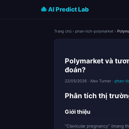
🐙 AI Predict Lab
Trang chủ
›
phan-tich-polymarket
›
Polyma
Polymarket và tươn
đoán?
22/05/2026 · Alex Turner ·
phan-ti
Phân tích thị trườ
Giới thiệu
“Clavicular pregnancy” (mang th