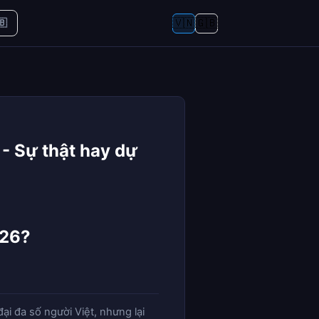
🇻🇳
🇬🇧
🇧
- Sự thật hay dự
026?
ại đa số người Việt, nhưng lại