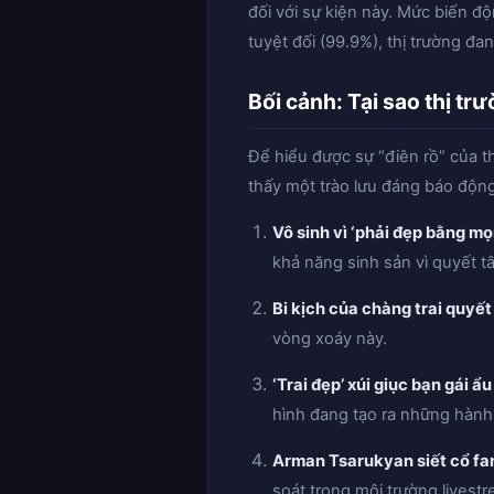
đối với sự kiện này. Mức biến 
tuyệt đối (99.9%), thị trường đ
Bối cảnh: Tại sao thị tr
Để hiểu được sự “điên rồ” của th
thấy một trào lưu đáng báo động
Vô sinh vì ‘phải đẹp bằng mọi
khả năng sinh sản vì quyết tâ
Bi kịch của chàng trai quyết
vòng xoáy này.
‘Trai đẹp’ xúi giục bạn gái ẩ
hình đang tạo ra những hành 
Arman Tsarukyan siết cổ fan
soát trong môi trường livest