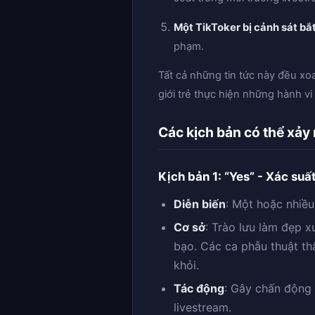
Một TikToker bị cảnh sát bắ
phạm.
Tất cả những tin tức này đều x
giới trẻ thực hiện những hành 
Các kịch bản có thể xảy 
Kịch bản 1: “Yes” - Xác su
Diễn biến
: Một hoặc nhiề
Cơ sở
: Trào lưu làm đẹp 
bạo. Các ca phẫu thuật th
khỏi.
Tác động
: Gây chấn động 
livestream.