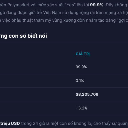
rên Polymarket với mức xác suất “Yes” lên tới
99.9%
. Đây không 
ữ đang được giới trẻ Việt Nam sử dụng rộng rãi trên mạng xã hội,
n việc phẫu thuật thẩm mỹ vùng xương đòn nhằm tạo dáng “gợi cả
ng con số biết nói
GIÁ TRỊ
99.9%
0.1%
$8,205,706
+3.2%
 triệu USD
trong 24 giờ là một con số khổng lồ, cho thấy sự qua