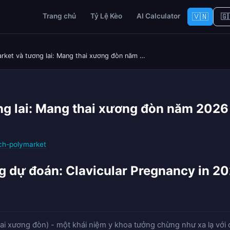
🇻🇳
Trang chủ
Tỷ Lệ Kèo
AI Calculator
🇬
rket và tương lai: Mang thai xương đòn năm …
g lai: Mang thai xương đòn năm 2026 
ch-polymarket
ng dự đoán: Clavicular Pregnancy in 2
ai xương đòn) - một khái niệm y khoa tưởng chừng như xa lạ với đ