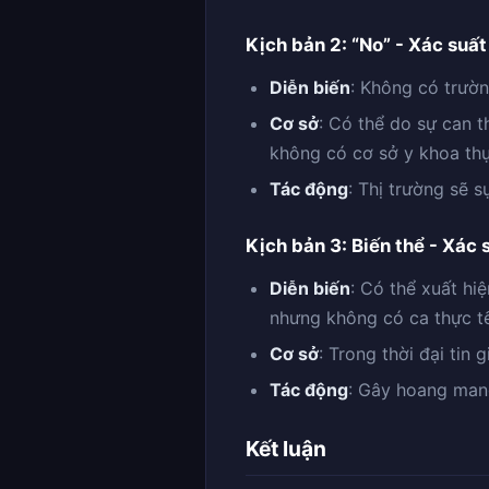
Kịch bản 2: “No” - Xác suấ
Diễn biến
: Không có trườ
Cơ sở
: Có thể do sự can t
không có cơ sở y khoa thự
Tác động
: Thị trường sẽ 
Kịch bản 3: Biến thể - Xác
Diễn biến
: Có thể xuất hi
nhưng không có ca thực t
Cơ sở
: Trong thời đại tin
Tác động
: Gây hoang mang
Kết luận