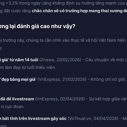
động +3.2% trong ngày càng khẳng định xu hướng tăng mạnh của p
ang đặt cược rằng
chắc chắn sẽ có trường hợp mang thai xương 
ường lại đánh giá cao như vậy?
ị trường này, chúng ta cần nhìn vào thực tế xã hội Việt Nam hiện
:
 giá’ từ năm 14 tuổi
(Znews, 20/02/2026) - Câu chuyện về một cô 
m làm đẹp từ tuổi thiếu niên.
 ‘đẹp bằng mọi giá’
(VnExpress, 21/02/2026) - Không chỉ nữ giới,
u đả để livestream
(VnExpress, 02/04/2026) - Sự kết hợp giữa văn
vi cực đoan.
 bất tỉnh trên livestream gây sốc
(VoThuat.vn, 04/04/2026) - Mộ
ream.