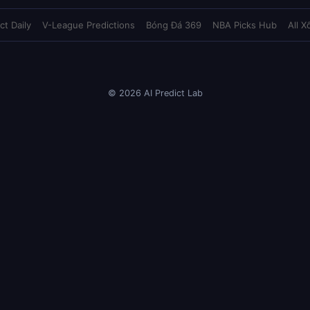
ct Daily
V-League Predictions
Bóng Đá 369
NBA Picks Hub
All 
© 2026 AI Predict Lab