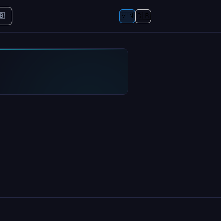
🇻🇳
🇬🇧
🇧