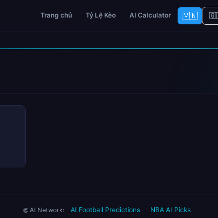
🇻🇳
Trang chủ
Tỷ Lệ Kèo
AI Calculator
🇬
AI Football Predictions
NBA AI Picks
🌐 AI Network: